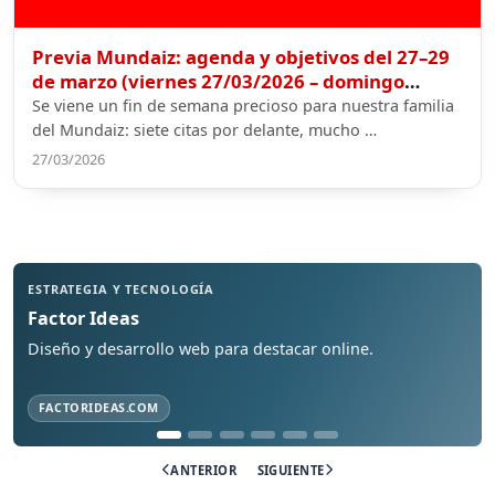
Previa Mundaiz: agenda y objetivos del 27–29
de marzo (viernes 27/03/2026 – domingo
29/03/2026)
Se viene un fin de semana precioso para nuestra familia
del Mundaiz: siete citas por delante, mucho …
27/03/2026
STRATEGIA Y TECNOLOGÍA
ASES
Factor Ideas
Mar
iseño y desarrollo web para destacar online.
Ases
FACTORIDEAS.COM
ANTERIOR
SIGUIENTE