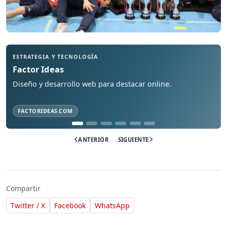
STRATEGIA Y TECNOLOGÍA
ASES
Factor Ideas
Mar
iseño y desarrollo web para destacar online.
Ases
FACTORIDEAS.COM
ANTERIOR
SIGUIENTE
Compartir
Twitter / X
Facebook
WhatsApp