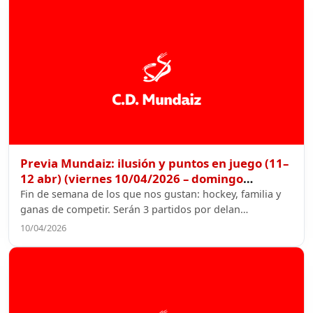
Previa Mundaiz: ilusión y puntos en juego (11–
12 abr) (viernes 10/04/2026 – domingo
12/04/2026)
Fin de semana de los que nos gustan: hockey, familia y
ganas de competir. Serán 3 partidos por delan…
10/04/2026