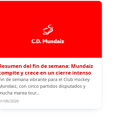
Resumen del fin de semana: Mundaiz
compite y crece en un cierre intenso
Fin de semana vibrante para el Club Hockey
Mundaiz, con cinco partidos disputados y
mucha marea txur…
01/06/2026