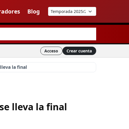
radores
Blog
Acceso
Crear cuenta
leva la final
e lleva la final