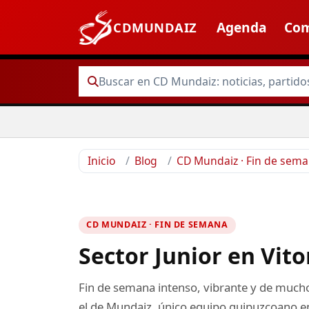
Agenda
Com
CDMUNDAIZ
Inicio
Blog
CD Mundaiz · Fin de sem
CD MUNDAIZ · FIN DE SEMANA
Sector Junior en Vitor
Fin de semana intenso, vibrante y de mucho
el de Mundaiz, único equipo guipuzcoano en 