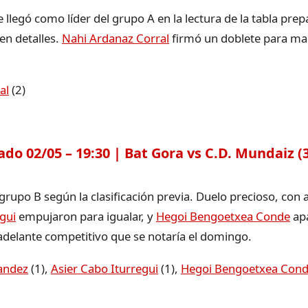
egó como líder del grupo A en la lectura de la tabla prepa
en detalles.
Nahi Ardanaz Corral
firmó un doblete para mant
al
(2)
 02/05 – 19:30 | Bat Gora vs C.D. Mundaiz (3
l grupo B según la clasificación previa. Duelo precioso, con
gui
empujaron para igualar, y
Hegoi Bengoetxea Conde
apa
 adelante competitivo que se notaría el domingo.
andez
(1),
Asier Cabo Iturregui
(1),
Hegoi Bengoetxea Con