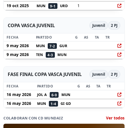
19 oct 2025
1
MUN
9-1
URD
COPA VASCA JUVENIL
Juvenil
2
PJ
FECHA
PARTIDO
G
AS
TA
TR
9 may 2026
MUN
7-2
GUR
9 may 2026
TEN
4-3
MUN
FASE FINAL COPA VASCA JUVENIL
Juvenil
2
PJ
FECHA
PARTIDO
G
AS
TA
TR
16 may 2026
JOL A
6-0
MUN
16 may 2026
MUN
1-4
GI GD
Ver todos
COLABORAN CON CD MUNDAIZ