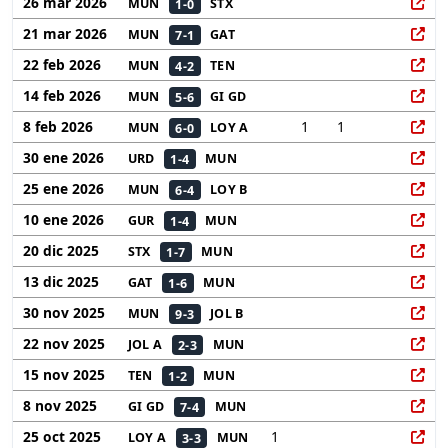
26 mar 2026
MUN
1-0
STX
21 mar 2026
MUN
7-1
GAT
22 feb 2026
MUN
4-2
TEN
14 feb 2026
MUN
5-6
GI GD
8 feb 2026
1
1
MUN
6-0
LOY A
30 ene 2026
URD
1-4
MUN
25 ene 2026
MUN
6-4
LOY B
10 ene 2026
GUR
1-4
MUN
20 dic 2025
STX
1-7
MUN
13 dic 2025
GAT
1-6
MUN
30 nov 2025
MUN
9-3
JOL B
22 nov 2025
JOL A
2-3
MUN
15 nov 2025
TEN
1-2
MUN
8 nov 2025
GI GD
7-4
MUN
25 oct 2025
1
LOY A
3-3
MUN