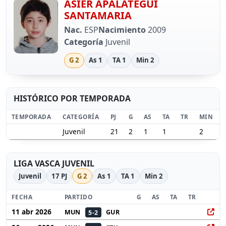
ASIER APALATEGUI
SANTAMARIA
Nac.
ESP
Nacimiento
2009
Categoría
Juvenil
G
2
As
1
TA
1
Min
2
HISTÓRICO POR TEMPORADA
TEMPORADA
CATEGORÍA
PJ
G
AS
TA
TR
MIN
Juvenil
21
2
1
1
2
LIGA VASCA JUVENIL
Juvenil
17
PJ
G
2
As
1
TA
1
Min
2
FECHA
PARTIDO
G
AS
TA
TR
11 abr 2026
MUN
5-2
GUR