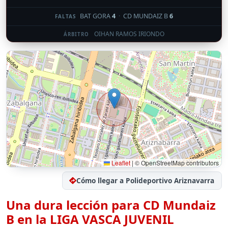
BAT GORA
4
·
CD MUNDAIZ B
6
FALTAS
OIHAN RAMOS IRIONDO
ÁRBITRO
Leaflet
|
© OpenStreetMap contributors
Cómo llegar a Polideportivo Ariznavarra
Una dura lección para
CD Mundaiz
B en la LIGA VASCA JUVENIL