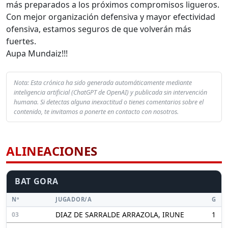
más preparados a los próximos compromisos ligueros.
Con mejor organización defensiva y mayor efectividad
ofensiva, estamos seguros de que volverán más
fuertes.
Aupa Mundaiz!!!
Nota: Esta crónica ha sido generada automáticamente mediante
inteligencia artificial (ChatGPT de OpenAI) y publicada sin intervención
humana. Si detectas alguna inexactitud o tienes comentarios sobre el
contenido, te invitamos a ponerte en contacto con nosotros.
ALINEACIONES
BAT GORA
Nº
JUGADOR/A
G
DIAZ DE SARRALDE ARRAZOLA, IRUNE
1
03