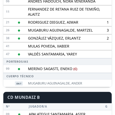
ANDRES HADOUCH, NORA VENERANDA
06
FERNANDEZ DE RETANA RUIZ DE TEMIÑO,
11
ALAITZ
RODRIGUEZ DIEGUEZ, AIMAR
1
21
MUGABURU AGUINAGALDE, MARTZEL
3
26
GONZÁLEZ VÁZQUEZ, ERLANTZ
2
38
MULAS POVEDA, XABIER
41
VALDÉS SANTAMARIA, YAREY
47
PORTEROS/AS
MERINO SAGASTI, ENEKO
99
(C)
CUERPO TÉCNICO
MUGABURU AGUINAGALDE, ANDER
ENT
CD MUNDAIZ B
Nº
JUGADOR/A
G
APALATEGUI SANTAMARIA, ASIER
09