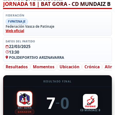
JORNADA 18 | BAT GORA - CD MUNDAIZ B
FEDERACIÓN
FVPATINAJE
Federación Vasca de Patinaje
Web oficial
DATOS DEL PARTIDO
22/03/2025
13:30
POLIDEPORTIVO ARIZNAVARRA
Resultados
Momentos
Ubicación
Crónica
Alin
RESULTADO FINAL
7
0
–
BAT GORA
CD MUNDAIZ B
GANADOR