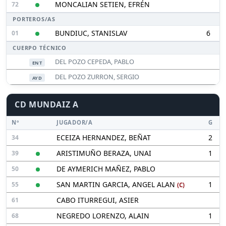
MONCALIAN SETIEN, EFRÉN
72
PORTEROS/AS
BUNDIUC, STANISLAV
6
01
CUERPO TÉCNICO
DEL POZO CEPEDA, PABLO
ENT
DEL POZO ZURRON, SERGIO
AYD
CD MUNDAIZ A
Nº
JUGADOR/A
G
ECEIZA HERNANDEZ, BEÑAT
2
34
ARISTIMUÑO BERAZA, UNAI
1
39
DE AYMERICH MAÑEZ, PABLO
50
SAN MARTIN GARCIA, ANGEL ALAN
1
55
(C)
CABO ITURREGUI, ASIER
61
NEGREDO LORENZO, ALAIN
1
68