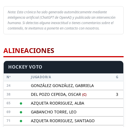
Nota: Esta crónica ha sido generada automáticamente mediante
inteligencia artificial (ChatGPT de OpenAI) y publicada sin intervención
humana. Si detectas alguna inexactitud o tienes comentarios sobre el
contenido, te invitamos a ponerte en contacto con nosotros.
ALINEACIONES
HOCKEY VOTO
Nº
JUGADOR/A
G
GONZÁLEZ GONZÁLEZ, GABRIELA
24
DEL POZO CEPEDA, OSCAR
3
38
(C)
AZQUETA RODRIGUEZ, ALBA
65
GABANCHO TORRE, LEO
69
AZQUETA RODRIGUEZ, SANTIAGO
71