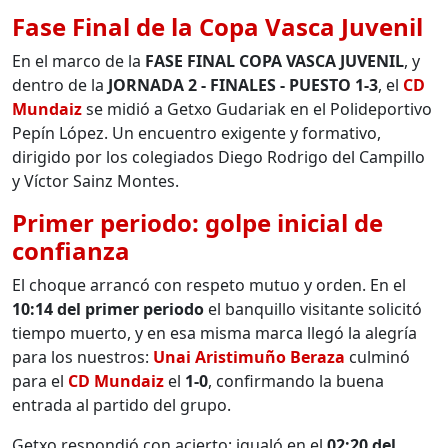
Fase Final de la Copa Vasca Juvenil
En el marco de la
FASE FINAL COPA VASCA JUVENIL
, y
dentro de la
JORNADA 2 - FINALES - PUESTO 1-3
, el
CD
Mundaiz
se midió a Getxo Gudariak en el Polideportivo
Pepín López. Un encuentro exigente y formativo,
dirigido por los colegiados Diego Rodrigo del Campillo
y Víctor Sainz Montes.
Primer periodo: golpe inicial de
confianza
El choque arrancó con respeto mutuo y orden. En el
10:14 del primer periodo
el banquillo visitante solicitó
tiempo muerto, y en esa misma marca llegó la alegría
para los nuestros:
Unai Aristimuño Beraza
culminó
para el
CD Mundaiz
el
1-0
, confirmando la buena
entrada al partido del grupo.
Getxo respondió con acierto: igualó en el
02:20 del