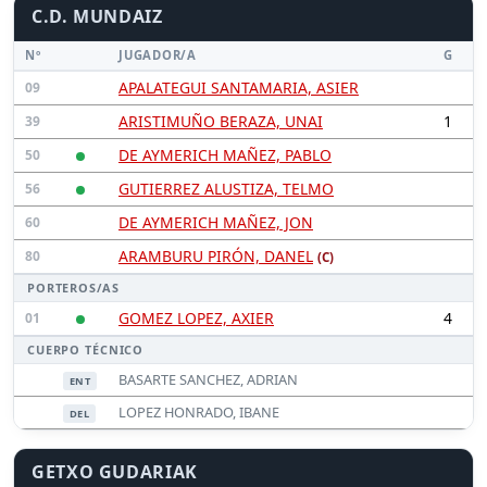
C.D. MUNDAIZ
Nº
JUGADOR/A
G
APALATEGUI SANTAMARIA, ASIER
09
ARISTIMUÑO BERAZA, UNAI
1
39
DE AYMERICH MAÑEZ, PABLO
50
GUTIERREZ ALUSTIZA, TELMO
56
DE AYMERICH MAÑEZ, JON
60
ARAMBURU PIRÓN, DANEL
80
(C)
PORTEROS/AS
GOMEZ LOPEZ, AXIER
4
01
CUERPO TÉCNICO
BASARTE SANCHEZ, ADRIAN
ENT
LOPEZ HONRADO, IBANE
DEL
GETXO GUDARIAK