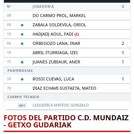
Nº
JUGADOR/A
G
DO CARMO PROL, MARKEL
08
ZABALA SOLDEVILA, ORIOL
09
HADJADJ AOUL, FADI
13
(C)
ORBEGOZO LANA, INAR
2
66
ABRIL ITURRIAGA, IZEI
1
70
JUANES ZUBIAUR, ANER
1
77
PORTEROS/AS
ROSSI CUEVAS, LUCA
1
33
DIAZ ECHAVE-SUSTAETA, MATEO
78
CUERPO TÉCNICO
LEQUERICA MATEOS, GONZALO
ENT
FOTOS DEL PARTIDO C.D. MUNDAIZ
- GETXO GUDARIAK